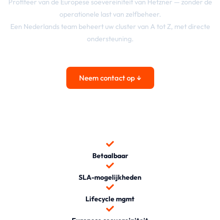
Profiteer van de Europese soevereiniteit van Hetzner — zonder de
operationele last van zelfbeheer.
Een Nederlands team beheert uw cluster van A tot Z, met directe
ondersteuning.
Neem contact op ↓
Betaalbaar
SLA-mogelijkheden
Lifecycle mgmt