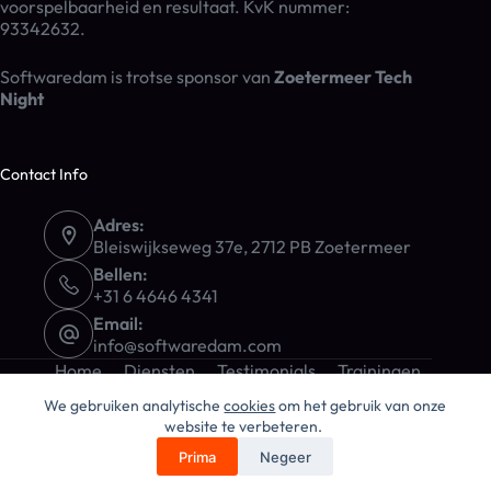
voorspelbaarheid en resultaat. KvK nummer:
93342632.
Softwaredam is trotse sponsor van
Zoetermeer Tech
Night
Contact Info
Adres:
Bleiswijkseweg 37e, 2712 PB Zoetermeer
Bellen:
+31 6 4646 4341
Email:
info@softwaredam.com
Home
Diensten
Testimonials
Trainingen
Blog
Over ons
Contact
Z Tech Night
We gebruiken analytische
cookies
om het gebruik van onze
Legal
website te verbeteren.
Prima
Negeer
Copyright © 2026 Softwaredam